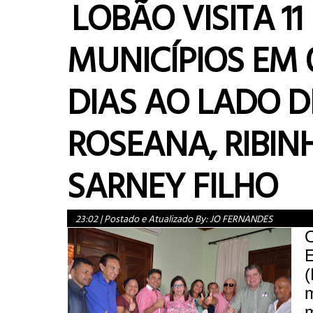
LOBÃO VISITA 11
MUNICÍPIOS EM 
DIAS AO LADO D
ROSEANA, RIBIN
SARNEY FILHO
23:02
|
Postado e Atualizado By:
JO FERNANDES
E
(
m
m