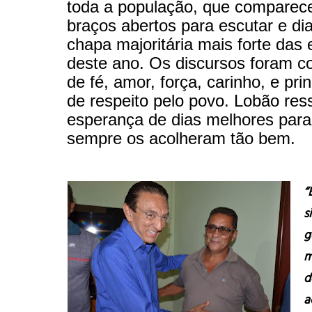
toda a população, que comparec
braços abertos para escutar e di
chapa majoritária mais forte das 
deste ano. Os discursos foram c
de fé, amor, força, carinho, e pri
de respeito pelo povo. Lobão res
esperança de dias melhores par
sempre os acolheram tão bem.
“
s
g
m
d
a