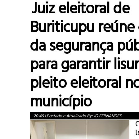
Juiz eleitoral de
Buriticupu reúne
da segurança púb
para garantir lisu
pleito eleitoral n
município
20:45
|
Postado e Atualizado By:
JO FERNANDES
O
t