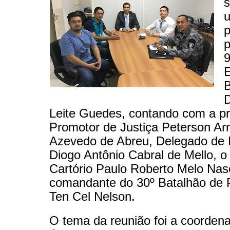
s
u
p
p
9
E
B
D
Leite Guedes, contando com a p
Promotor de Justiça Peterson A
Azevedo de Abreu, Delegado de Po
Diogo Antônio Cabral de Mello, o
Cartório Paulo Roberto Melo Nas
comandante do 30º Batalhão de Po
Ten Cel Nelson.
O tema da reunião foi a coorden