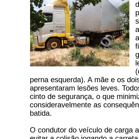
d
p
s
a
a
f
l
(
perna esquerda). A mãe e os dois
apresentaram lesões leves. Tod
cinto de segurança, o que minim
consideravelmente as consequên
batida.
O condutor do veículo de carga a
evitar a colisão jogando a carreta