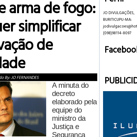
e arma de fogo:
JO DIVULGAÇÕES,
r simplificar
BURITICUPU-MA:
jodivulgacoes@ho
(098)98114-8097
vação de
Faceboo
dade
PUBLICI
do By:
JO FERNANDES
A minuta do
decreto
elaborado pela
equipe do
ministro da
Justiça e
Segurança