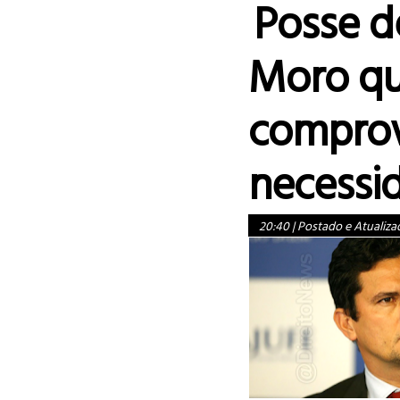
Posse d
Moro que
compro
necessi
20:40
|
Postado e Atualiza