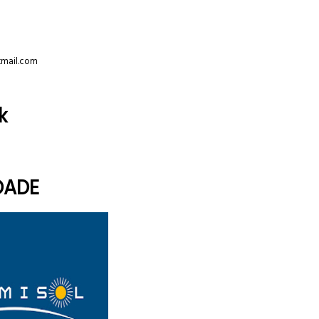
tmail.com
k
DADE