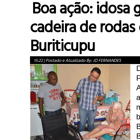
Boa ação: idosa 
cadeira de rodas
Buriticupu
15:22
|
Postado e Atualizado By:
JO FERNANDES
P
A
b
B