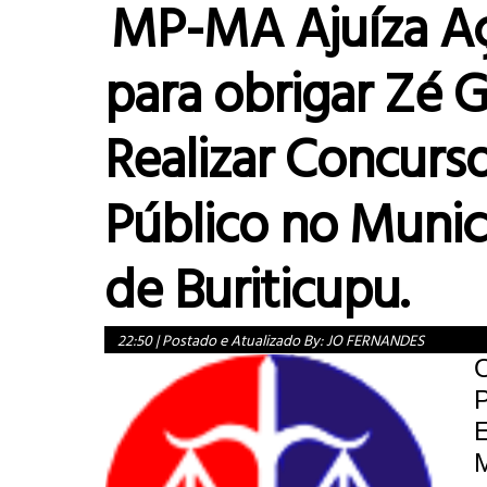
MP-MA Ajuíza A
para obrigar Zé
Realizar Concurs
Público no Munic
de Buriticupu.
22:50
|
Postado e Atualizado By:
JO FERNANDES
P
E