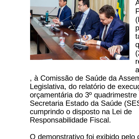
A
P
p
t
q
(
r
a
, à Comissão de Saúde da Assem
Legislativa, do relatório de exec
orçamentária do 3º quadrimestre
Secretaria Estado da Saúde (SE
cumprindo o disposto na Lei de
Responsabilidade Fiscal.
O demonstrativo foi exibido pelo 