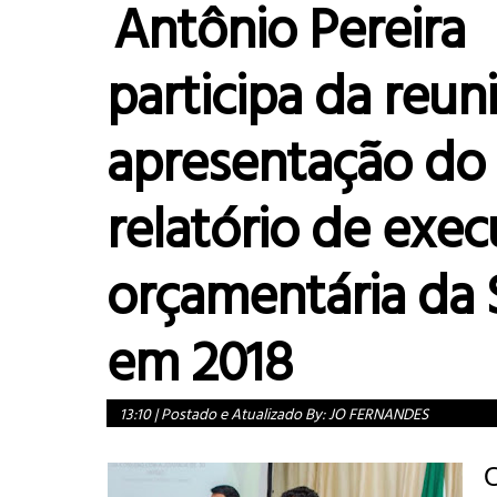
Antônio Pereira
participa da reun
apresentação do
relatório de exe
orçamentária da 
em 2018
13:10
|
Postado e Atualizado By:
JO FERNANDES