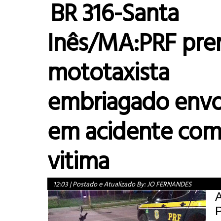
BR 316-Santa
Inês/MA:PRF pre
mototaxista
embriagado envo
em acidente co
vitima
12:03
|
Postado e Atualizado By:
JO FERNANDES
A
P