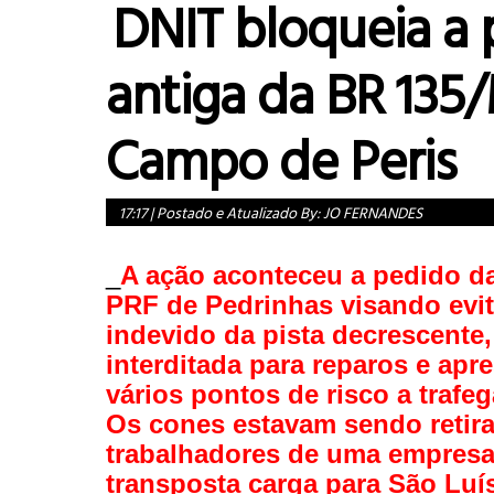
DNIT bloqueia a 
antiga da BR 135
Campo de Peris
17:17
|
Postado e Atualizado By:
JO FERNANDES
_
A ação aconteceu a pedido da
PRF de Pedrinhas visando evit
indevido da pista decrescente,
interditada para reparos e apr
vários pontos de risco a trafeg
Os cones estavam sendo retir
trabalhadores de uma empres
transposta carga para São Luí