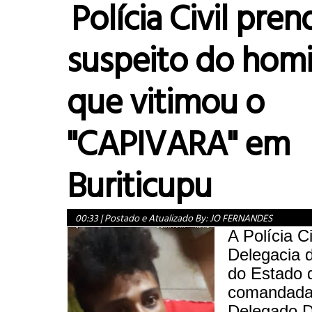
Polícia Civil pren
suspeito do homi
que vitimou o
"CAPIVARA" em
Buriticupu
00:33
|
Postado e Atualizado By:
JO FERNANDES
A Polícia Ci
Delegacia d
do Estado 
comandada
Delegado D