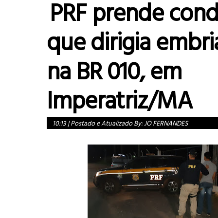
PRF prende cond
que dirigia embr
na BR 010, em
Imperatriz/MA
10:13
|
Postado e Atualizado By:
JO FERNANDES