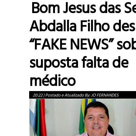
Bom Jesus das Se
Abdalla Filho de
“FAKE NEWS” so
suposta falta de
médico
20:22
|
Postado e Atualizado By:
JO FERNANDES