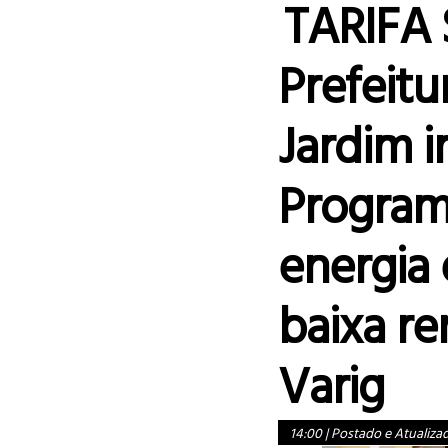
TARIFA 
Prefeit
Jardim 
Program
energia 
baixa re
Varig
14:00
|
Postado e Atualiza