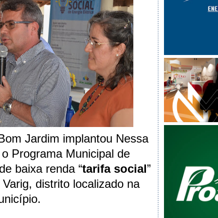
 Bom Jardim implantou Nessa
), o Programa Municipal de
 de baixa renda “
tarifa social
”
Varig, distrito localizado na
nicípio.