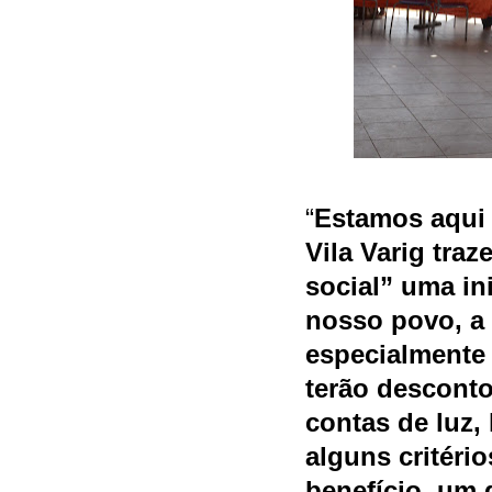
“
Estamos aqui
Vila Varig tra
social” uma ini
nosso povo, a 
especialmente 
terão descont
contas de luz,
alguns critéri
benefício, um d