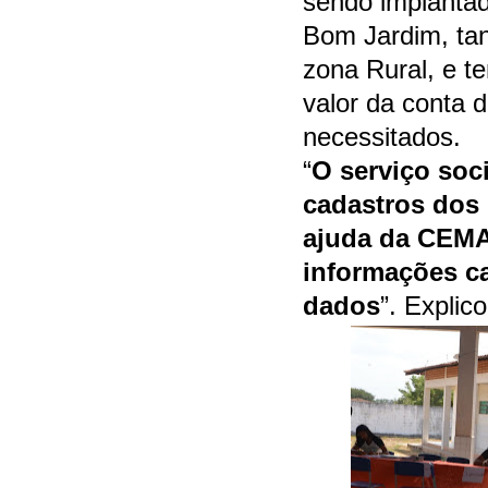
sendo implantad
Bom Jardim, ta
zona Rural, e te
valor da conta 
necessitados.
“
O serviço soci
cadastros dos
ajuda da CEM
informações c
dados
”. Explic