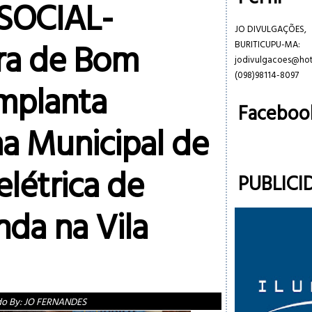
SOCIAL-
JO DIVULGAÇÕES,
ura de Bom
BURITICUPU-MA:
jodivulgacoes@ho
(098)98114-8097
implanta
Faceboo
a Municipal de
elétrica de
PUBLICI
nda na Vila
do By:
JO FERNANDES