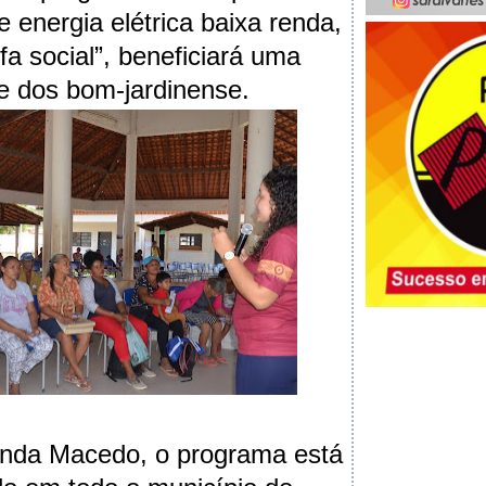
 energia elétrica baixa renda,
ifa social”, beneficiará uma
te dos bom-jardinense.
nda Macedo, o programa está