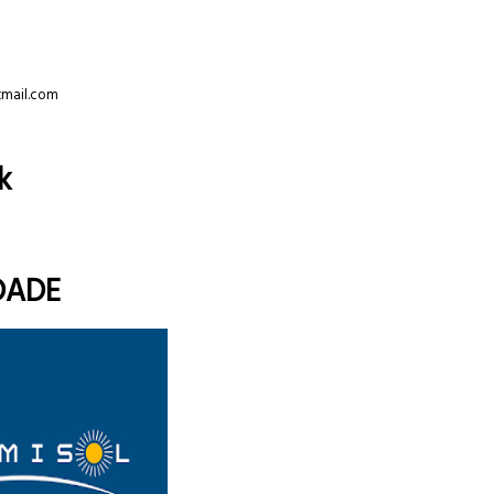
tmail.com
k
DADE