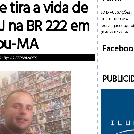
 tira a vida de
JO DIVULGAÇÕES,
J na BR 222 em
BURITICUPU-MA:
jodivulgacoes@ho
(098)98114-8097
upu-MA
Faceboo
do By:
JO FERNANDES
PUBLICI