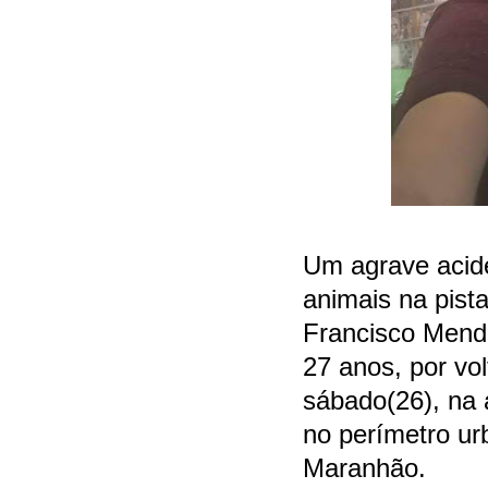
Um agrave acide
animais na pista
Francisco Mende
27 anos, por vo
sábado(26), na
no perímetro urb
Maranhão.