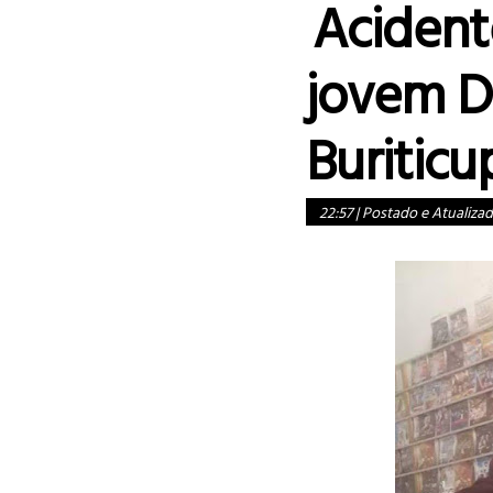
Acidente
jovem D
Buritic
22:57
|
Postado e Atualiza