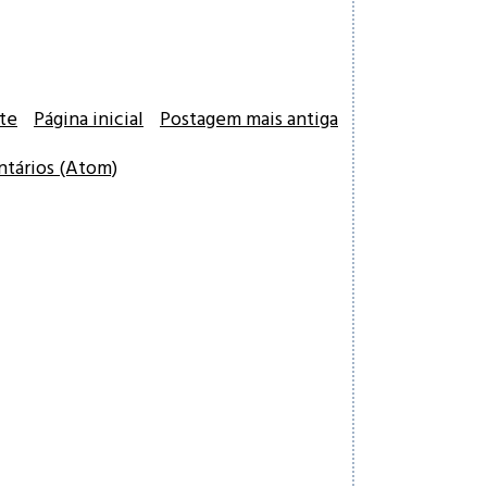
te
Página inicial
Postagem mais antiga
ntários (Atom)