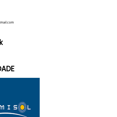
tmail.com
k
DADE