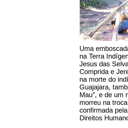
Uma emboscada o
na Terra Indíge
Jesus das Selva
Comprida e Jeni
na morte do ind
Guajajara, tam
Mau”, e de um 
morreu na troca 
confirmada pela
Direitos Humano