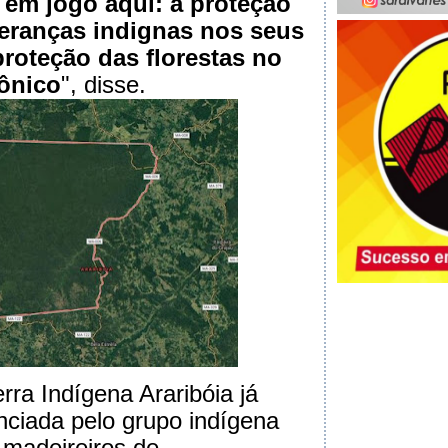
em jogo aqui: a proteção
deranças indignas nos seus
 proteção das florestas no
zônico
", disse.
rra Indígena Araribóia já
nciada pelo grupo indígena
 madeireiros de