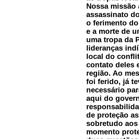
Nossa missão a
assassinato do
o ferimento do
e a morte de 
uma tropa da P
lideranças ind
local do confl
contato deles 
região. Ao me
foi ferido, já
necessário par
aqui do govern
responsabilida
de proteção as
sobretudo aos
momento prote