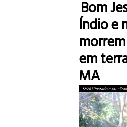
Bom Jes
Índio e 
morrem
em terra
MA
12:24
|
Postado e Atualiza