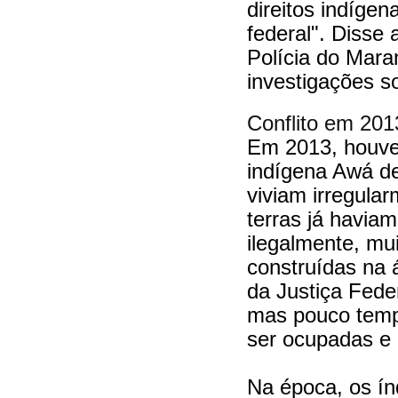
direitos indígen
federal". Disse
Polícia do Mar
investigações so
Conflito em 201
Em 2013, houve
indígena Awá de
viviam irregula
terras já havia
ilegalmente, mu
construídas na 
da Justiça Feder
mas pouco temp
ser ocupadas e
Na época, os ín