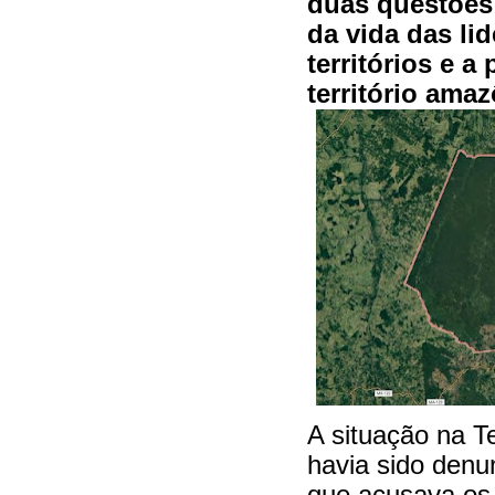
duas questões 
da vida das li
territórios e a
território ama
A situação na Te
havia sido denu
que acusava os