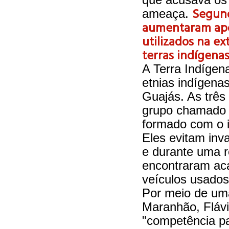
Segund
ameaça.
aumentaram apó
utilizados na ex
terras indígena
A Terra Indígen
etnias indígena
Guajás. As três
grupo chamado 
formado com o i
Eles evitam inv
e durante uma r
encontraram ac
veículos usados
Por meio de uma
Maranhão, Flávi
"competência pa