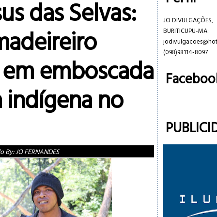
us das Selvas:
JO DIVULGAÇÕES,
madeireiro
BURITICUPU-MA:
jodivulgacoes@ho
(098)98114-8097
 em emboscada
Faceboo
 indígena no
PUBLICI
do By:
JO FERNANDES