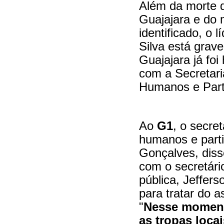
Além da morte d
Guajajara e do 
identificado, o 
Silva está grave
Guajajara já foi
com a Secretari
Humanos e Part
Ao
G1
, o secret
humanos e parti
Gonçalves, diss
com o secretári
pública, Jeffers
para tratar do a
"
Nesse moment
as tropas locai