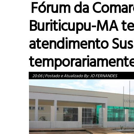
Fórum da Comar
Buriticupu-MA t
atendimento Su
temporariamente
20:06
|
Postado e Atualizado By:
JO FERNANDES