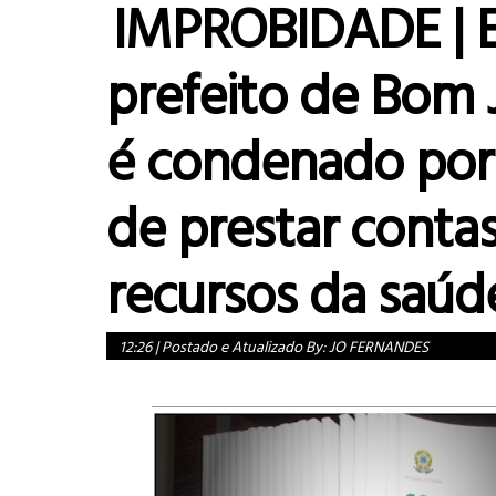
IMPROBIDADE | E
prefeito de Bom 
é condenado por
de prestar conta
recursos da saúd
12:26
|
Postado e Atualizado By:
JO FERNANDES