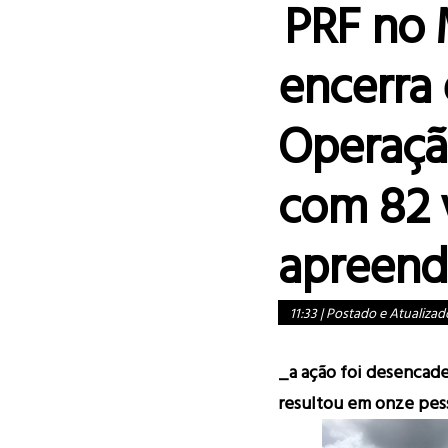
PRF no
encerra
Operaçã
com 82 
apreend
11:33
|
Postado e Atualizad
_a ação foi desencad
resultou em onze pes