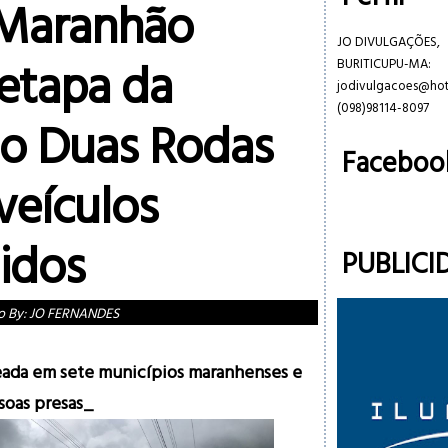
 Maranhão
JO DIVULGAÇÕES,
 etapa da
BURITICUPU-MA:
jodivulgacoes@ho
(098)98114-8097
o Duas Rodas
Faceboo
veículos
idos
PUBLICI
o By:
JO FERNANDES
eada em sete municípios maranhenses e
soas presas_