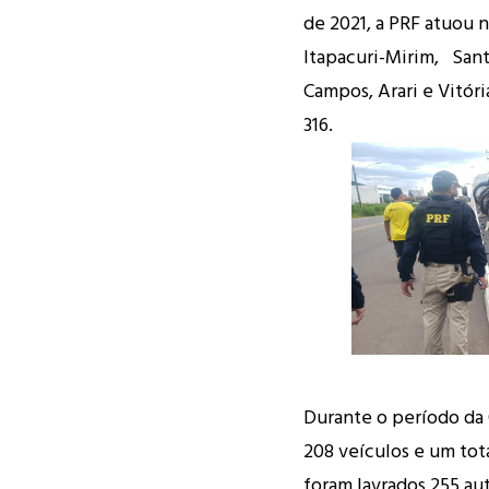
de 2021, a PRF atuou 
Itapacuri-Mirim, Sant
Campos, Arari e Vitór
316.
Durante o período da 
208 veículos e um tota
foram lavrados 255 aut