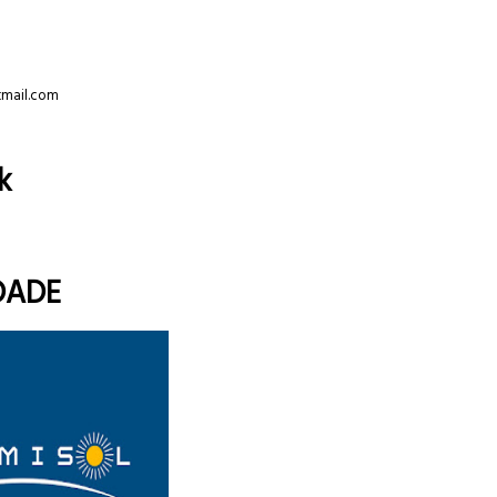
tmail.com
k
DADE