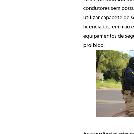
condutores sem possu
utilizar capacete de 
licenciados, em mau 
equipamentos de segu
proibido.
As ocorrências crimin