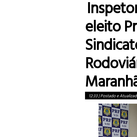
Inspeto
eleito P
Sindicat
Rodoviár
Maranh
12:33
|
Postado e Atualizad