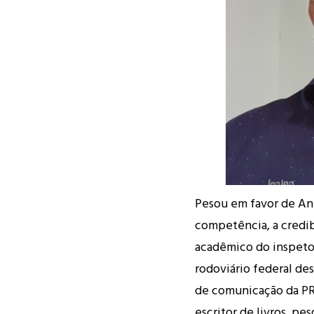
Pesou em favor de An
competência, a credibi
acadêmico do inspetor
rodoviário federal de
de comunicação da PRF
escritor de livros, p