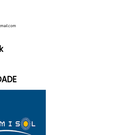
tmail.com
k
DADE