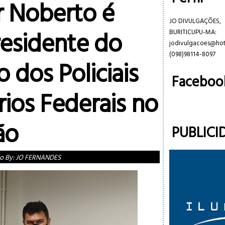
r Noberto é
JO DIVULGAÇÕES,
residente do
BURITICUPU-MA:
jodivulgacoes@ho
(098)98114-8097
o dos Policiais
Faceboo
ios Federais no
ão
PUBLICI
o By:
JO FERNANDES