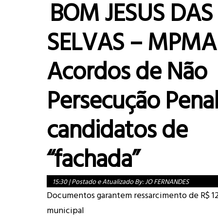
BOM JESUS DAS
SELVAS – MPMA 
Acordos de Não
Persecução Pena
candidatos de
“fachada”
15:30
|
Postado e Atualizado By:
JO FERNANDES
Documentos garantem ressarcimento de R$ 125
municipal