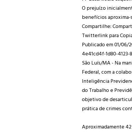
O prejuízo inicialmen
benefícios aproxima-s
Compartilhe: Compart
Twitterlink para Copia
Publicado em 01/06/2
4e41cd4f-1d80-4123-
São Luís/MA - Na manhã
Federal, com a colab
Inteligência Previdenc
do Trabalho e Previdê
objetivo de desarticul
prática de crimes con
Aproximadamente 42 p