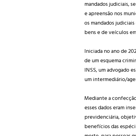
mandados judiciais, s
e apreensão nos muni
os mandados judiciais 
bens e de veículos e
Iniciada no ano de 202
de um esquema crimin
INSS, um advogado esp
um intermediário/age
Mediante a confecção
esses dados eram inse
previdenciária, objet
benefícios das espéci
morte, para pessoas 