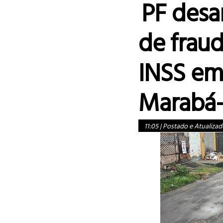
PF desa
de fraud
INSS e
Marabá-
11:05
|
Postado e Atualizad