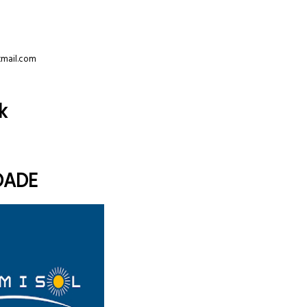
tmail.com
k
DADE