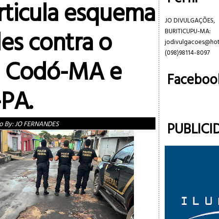
rticula esquema
JO DIVULGAÇÕES,
es contra o
BURITICUPU-MA:
jodivulgacoes@ho
(098)98114-8097
m Codó-MA e
Faceboo
PA.
PUBLICI
o By:
JO FERNANDES