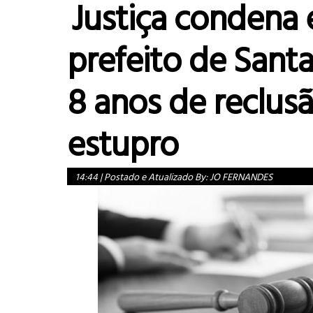
Justiça condena 
prefeito de Santa
8 anos de reclus
estupro
14:44
|
Postado e Atualizado By:
JO FERNANDES