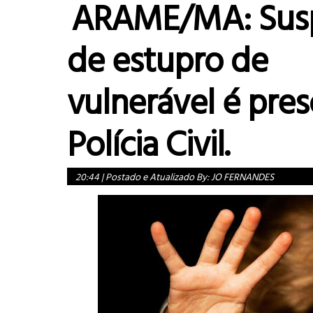
ARAME/MA: Sus
de estupro de
vulnerável é pres
Polícia Civil.
20:44
|
Postado e Atualizado By:
JO FERNANDES