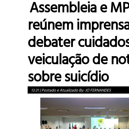
Assembleia e 
reúnem imprensa
debater cuidados
veiculação de not
sobre suicídio
13:31
|
Postado e Atualizado By:
JO FERNANDES