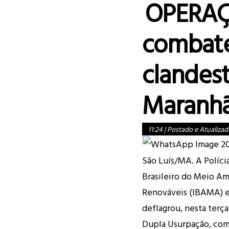
OPERAÇ
combate
clandes
Maranh
11:24
|
Postado e Atualizad
São Luís/MA. A Políci
Brasileiro do Meio Am
Renováveis (IBAMA) e
deflagrou, nesta terça
Dupla Usurpação, com 