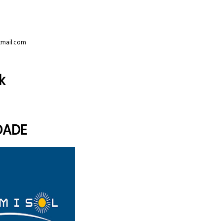
tmail.com
k
DADE