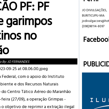
ÃO PF: PF
JO DIVULGAÇÕES,
 garimpos
BURITICUPU-MA:
jodivulgacoes@ho
(098)98114-8097
tinos no
Faceboo
ão
PUBLICI
o By:
JO FERNANDES
a Federal, com o apoio do Instituto
biente e dos Recursos Naturais
 do Centro Tático Aéreo do Maranhão
-feira (27/09), a operação Grimpas -
o objetivo de reprimir a extração ilegal