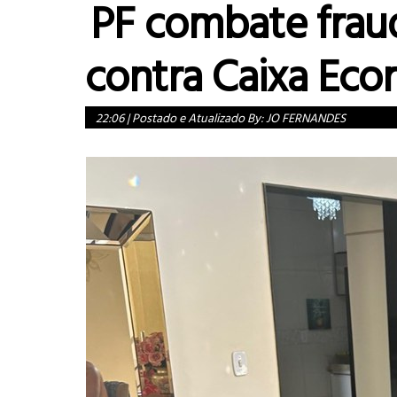
PF combate frau
contra Caixa Eco
22:06
|
Postado e Atualizado By:
JO FERNANDES