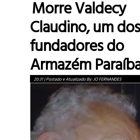
Morre Valdecy
Claudino, um do
fundadores do
Armazém Paraíb
20:31
|
Postado e Atualizado By:
JO FERNANDES