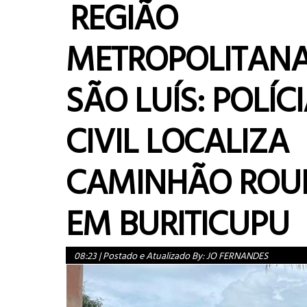
REGIÃO
METROPOLITANA
SÃO LUÍS: POLÍC
CIVIL LOCALIZA
CAMINHÃO ROU
EM BURITICUPU
08:23
|
Postado e Atualizado By:
JO FERNANDES