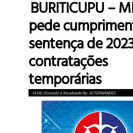
BURITICUPU – 
pede cumprimen
sentença de 2023
contratações
temporárias
14:06
|
Postado e Atualizado By:
JO FERNANDES