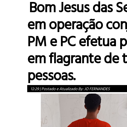
Bom Jesus das Se
em operação con
PM e PC efetua p
em flagrante de t
pessoas.
12:29
|
Postado e Atualizado By:
JO FERNANDES