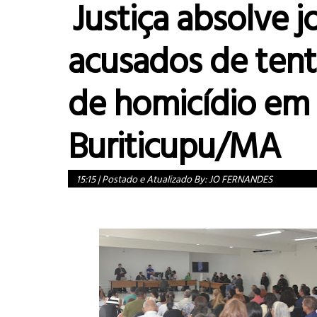
Justiça absolve 
acusados de tent
de homicídio em
Buriticupu/MA
15:15
|
Postado e Atualizado By:
JO FERNANDES