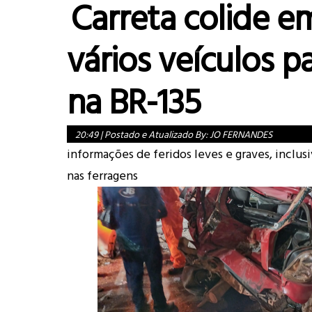
Carreta colide e
vários veículos p
na BR-135
20:49
|
Postado e Atualizado By:
JO FERNANDES
informações de feridos leves e graves, inclus
nas ferragens