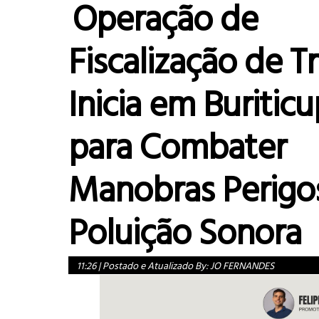
Operação de
Fiscalização de T
Inicia em Buritic
para Combater
Manobras Perigo
Poluição Sonora
11:26
|
Postado e Atualizado By:
JO FERNANDES