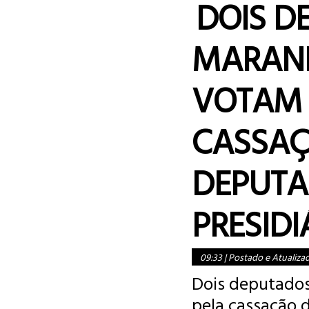
DOIS D
MARAN
VOTAM 
CASSAÇ
DEPUTA
PRESIDI
09:33
|
Postado e Atualiza
Dois deputado
pela cassação 