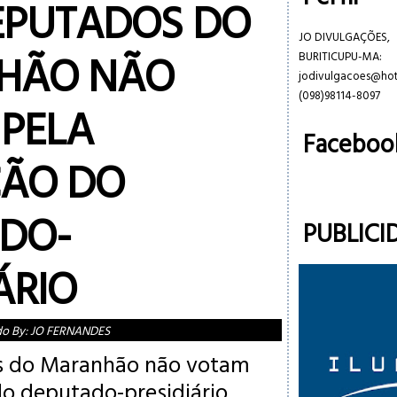
EPUTADOS DO
JO DIVULGAÇÕES,
HÃO NÃO
BURITICUPU-MA:
jodivulgacoes@ho
(098)98114-8097
PELA
Faceboo
ÃO DO
DO-
PUBLICI
ÁRIO
do By:
JO FERNANDES
s do Maranhão não votam
do deputado-presidiário