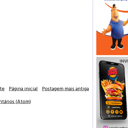
te
Página inicial
Postagem mais antiga
ntários (Atom)