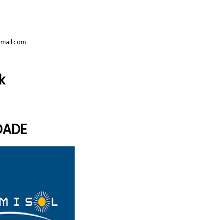
tmail.com
k
DADE