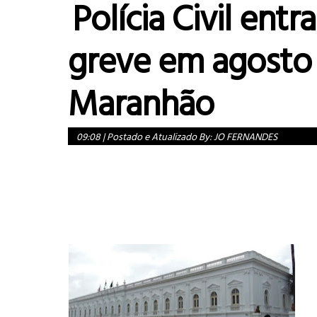
Polícia Civil entr
greve em agosto
Maranhão
09:08
|
Postado e Atualizado By:
JO FERNANDES