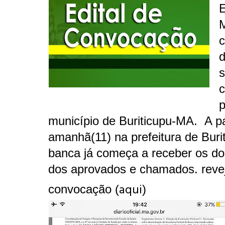
E
d
c
p
município de Buriticupu-MA. A pa
amanhã(11) na prefeitura de Buri
banca já começa a receber os d
dos aprovados e chamados. revej
aqui
convocação (
)