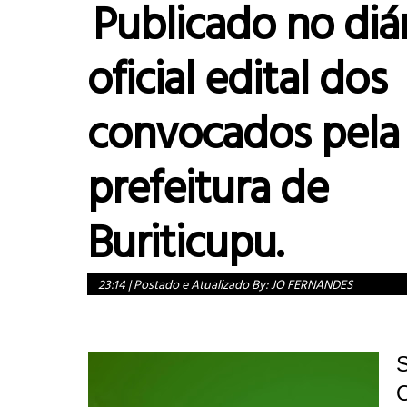
Publicado no diá
oficial edital dos
convocados pela
prefeitura de
Buriticupu.
23:14
|
Postado e Atualizado By:
JO FERNANDES
S
O