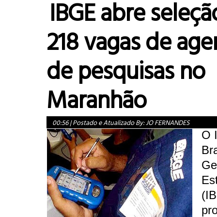
IBGE abre seleçã
218 vagas de age
de pesquisas no
Maranhão
00:56
|
Postado e Atualizado By:
JO FERNANDES
O I
Bra
Ge
Est
(I
pr