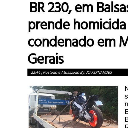
BR 230, em Balsa
prende homicida
condenado em M
Gerais
22:44
|
Postado e Atualizado By:
JO FERNANDES
s
n
B
B
R