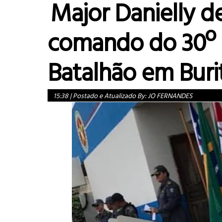
Major Danielly d
comando do 30º
Batalhão em Buri
15:38
|
Postado e Atualizado By:
JO FERNANDES