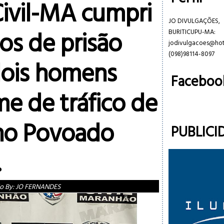
Civil-MA cumpri
JO DIVULGAÇÕES,
s de prisão
BURITICUPU-MA:
jodivulgacoes@ho
(098)98114-8097
dois homens
Faceboo
me de tráfico de
no Povoado
PUBLICI
.
o By:
JO FERNANDES