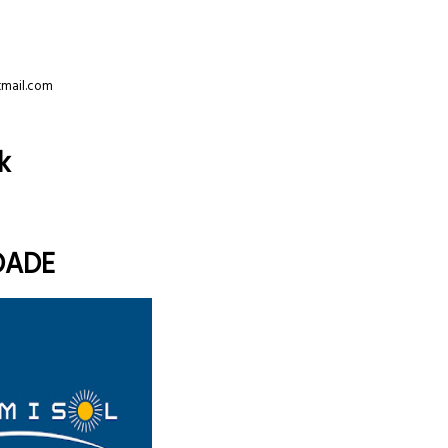
tmail.com
k
DADE