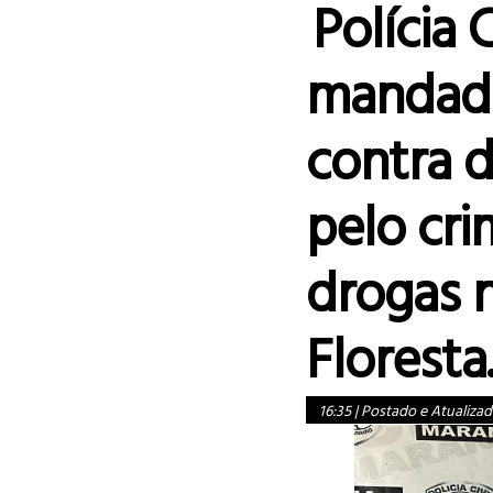
Polícia 
mandado
contra 
pelo cri
drogas 
Floresta
16:35
|
Postado e Atualizad