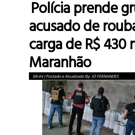
Polícia prende g
acusado de roub
carga de R$ 430 
Maranhão
08:44
|
Postado e Atualizado By:
JO FERNANDES